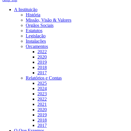
A Instituição
História
Missão, Visão & Valores
Orgãos Sociais
Estatutos
Legislação
Instalações
Orçamentos
2022
2020
2019
2018
2017
Relatórios e Contas
2025
2024
2023
2022
2021
2020
2019
2018
2017
O Que Fazemos