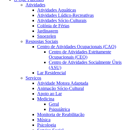
Atividades
Atividades Aquáticas
Atividades Lúdico-Recreativas
Atividades Sócio-Culturais
Colónia de Férias
Jardinagem
Snoezelen
Respostas Sociais
Centro de Atividades Ocupacionais (CAO)
Centro de Atividades Estritamente
Ocupacionais (CEO)
Centro de Atividades Socialmente Úteis
(ASU)
Lar Residencial
Serviços
Atividade Motora Adaptada
Animação Sócio-Cultural
Apoio ao Lar
Medicina
Geral
Psiquiátrica
Monitoria de Reabilitação
Música
Psicologia