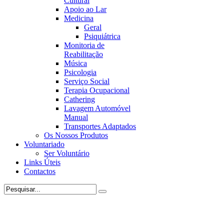
Cultural
Apoio ao Lar
Medicina
Geral
Psiquiátrica
Monitoria de
Reabilitação
Música
Psicologia
Serviço Social
Terapia Ocupacional
Cathering
Lavagem Automóvel
Manual
Transportes Adaptados
Os Nossos Produtos
Voluntariado
Ser Voluntário
Links Úteis
Contactos
Instituição Particular de Solidariedade Social (IPSS) de apoio a
pessoas com Incapacidade Intelectual e Desenvolvimental.