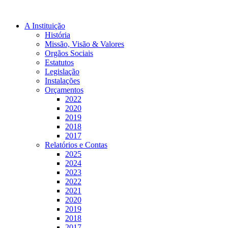
A Instituição
História
Missão, Visão & Valores
Orgãos Sociais
Estatutos
Legislação
Instalações
Orçamentos
2022
2020
2019
2018
2017
Relatórios e Contas
2025
2024
2023
2022
2021
2020
2019
2018
2017