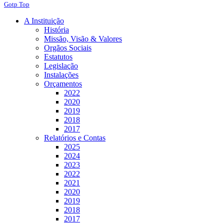
Gotp Top
A Instituição
História
Missão, Visão & Valores
Orgãos Sociais
Estatutos
Legislação
Instalações
Orçamentos
2022
2020
2019
2018
2017
Relatórios e Contas
2025
2024
2023
2022
2021
2020
2019
2018
2017