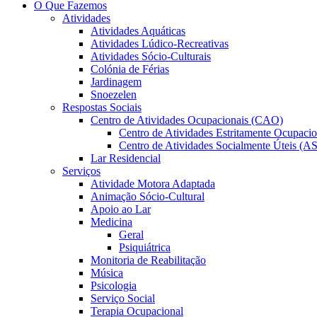
O Que Fazemos
Atividades
Atividades Aquáticas
Atividades Lúdico-Recreativas
Atividades Sócio-Culturais
Colónia de Férias
Jardinagem
Snoezelen
Respostas Sociais
Centro de Atividades Ocupacionais (CAO)
Centro de Atividades Estritamente Ocupaci
Centro de Atividades Socialmente Úteis (A
Lar Residencial
Serviços
Atividade Motora Adaptada
Animação Sócio-Cultural
Apoio ao Lar
Medicina
Geral
Psiquiátrica
Monitoria de Reabilitação
Música
Psicologia
Serviço Social
Terapia Ocupacional