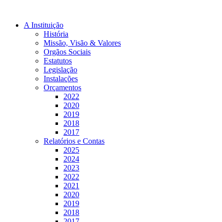
A Instituição
História
Missão, Visão & Valores
Orgãos Sociais
Estatutos
Legislação
Instalações
Orçamentos
2022
2020
2019
2018
2017
Relatórios e Contas
2025
2024
2023
2022
2021
2020
2019
2018
2017