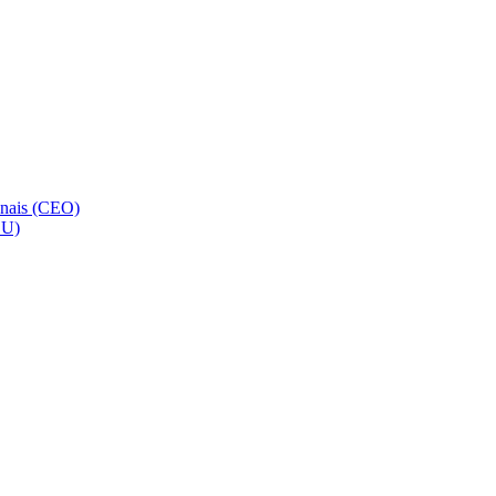
onais (CEO)
SU)