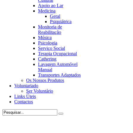
Cultural
Apoio ao Lar
Medicina
Geral
Psiquiátrica
Monitoria de
Reabilitação
Música
Psicologia
Serviço Social
Terapia Ocupacional
Cathering
Lavagem Automóvel
Manual
Transportes Adaptados
Os Nossos Produtos
Voluntariado
Ser Voluntário
Links Úteis
Contactos
Instituição Particular de Solidariedade