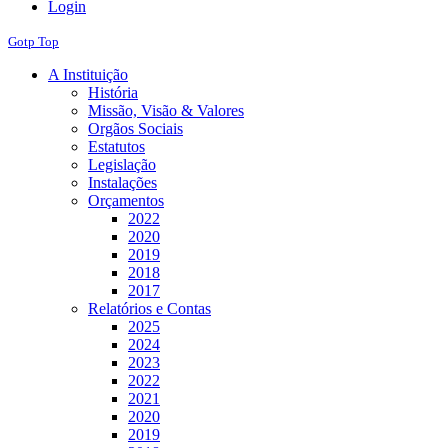
Login
Gotp Top
A Instituição
História
Missão, Visão & Valores
Orgãos Sociais
Estatutos
Legislação
Instalações
Orçamentos
2022
2020
2019
2018
2017
Relatórios e Contas
2025
2024
2023
2022
2021
2020
2019