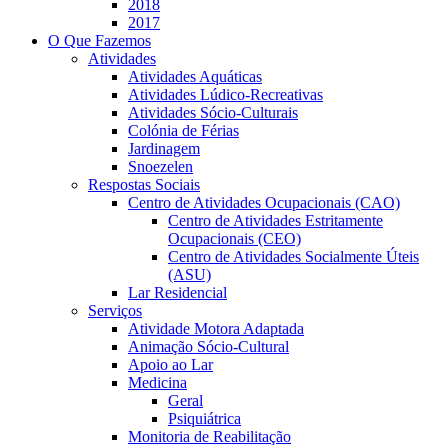
2018
2017
O Que Fazemos
Atividades
Atividades Aquáticas
Atividades Lúdico-Recreativas
Atividades Sócio-Culturais
Colónia de Férias
Jardinagem
Snoezelen
Respostas Sociais
Centro de Atividades Ocupacionais (CAO)
Centro de Atividades Estritamente
Ocupacionais (CEO)
Centro de Atividades Socialmente Úteis
(ASU)
Lar Residencial
Serviços
Atividade Motora Adaptada
Animação Sócio-Cultural
Apoio ao Lar
Medicina
Geral
Psiquiátrica
Monitoria de Reabilitação