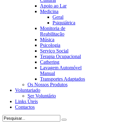
Cultural
Apoio ao Lar
Medicina
Geral
Psiquiátrica
Monitoria de
Reabilitação
Música
Psicologia
Serviço Social
Terapia Ocupacional
Cathering
Lavagem Automóvel
Manual
Transportes Adaptados
Os Nossos Produtos
Voluntariado
Ser Voluntário
Links Úteis
Contactos
Instituição Particular de Solidariedade Social (IPSS) de apoio a
pessoas com Incapacidade Intelectual e Desenvolvimental.