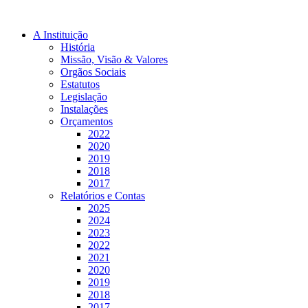
A Instituição
História
Missão, Visão & Valores
Orgãos Sociais
Estatutos
Legislação
Instalações
Orçamentos
2022
2020
2019
2018
2017
Relatórios e Contas
2025
2024
2023
2022
2021
2020
2019
2018
2017