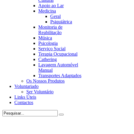
Cultural
Apoio ao Lar
Medicina
Geral
Psiquiátrica
Monitoria de
Reabilitação
Música
Psicologia
Serviço Social
Terapia Ocupacional
Cathering
Lavagem Automóvel
Manual
Transportes Adaptados
Os Nossos Produtos
Voluntariado
Ser Voluntário
Links Úteis
Contactos
Instituição Particular de Solidariedade Social (IPSS) de apoio a
pessoas com Incapacidade Intelectual e Desenvolvimental.