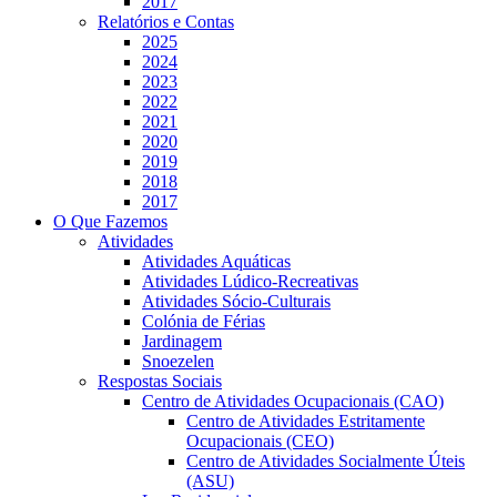
2017
Relatórios e Contas
2025
2024
2023
2022
2021
2020
2019
2018
2017
O Que Fazemos
Atividades
Atividades Aquáticas
Atividades Lúdico-Recreativas
Atividades Sócio-Culturais
Colónia de Férias
Jardinagem
Snoezelen
Respostas Sociais
Centro de Atividades Ocupacionais (CAO)
Centro de Atividades Estritamente
Ocupacionais (CEO)
Centro de Atividades Socialmente Úteis
(ASU)