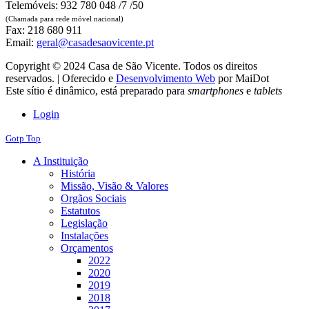
Telemóveis: 932 780 048 /7 /50
(Chamada para rede móvel nacional)
Fax: 218 680 911
Email:
geral@casadesaovicente.pt
Copyright © 2024 Casa de São Vicente. Todos os direitos
reservados. | Oferecido e
Desenvolvimento Web
por MaiDot
Este sítio é dinâmico, está preparado para
smartphones
e
tablets
Login
Gotp Top
A Instituição
História
Missão, Visão & Valores
Orgãos Sociais
Estatutos
Legislação
Instalações
Orçamentos
2022
2020
2019
2018