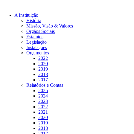
A Instituição
História
Missão, Visão & Valores
Orgãos Sociais
Estatutos
Legislação
Instalações
Orçamentos
2022
2020
2019
2018
2017
Relatórios e Contas
2025
2024
2023
2022
2021
2020
2019
2018
2017